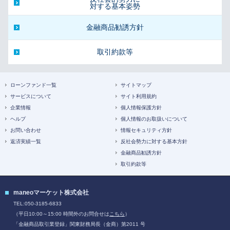
対する基本姿勢
金融商品勧誘方針
取引約款等
ローンファンド一覧
サイトマップ
サービスについて
サイト利用規約
企業情報
個人情報保護方針
ヘルプ
個人情報のお取扱いについて
お問い合わせ
情報セキュリティ方針
返済実績一覧
反社会勢力に対する基本方針
金融商品勧誘方針
取引約款等
maneoマーケット株式会社
TEL:050-3185-6833
（平日10:00～15:00 時間外のお問合せは
こちら
）
「金融商品取引業登録」関東財務局長（金商）第2011 号