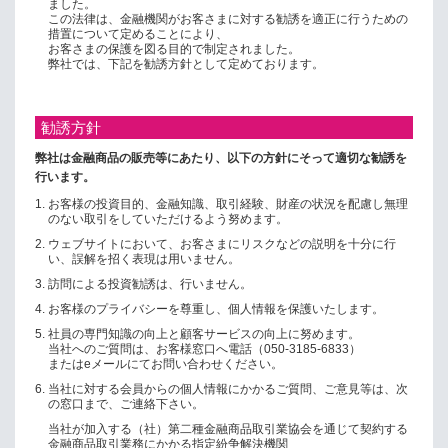
ました。
この法律は、金融機関がお客さまに対する勧誘を適正に行うための
措置について定めることにより、
お客さまの保護を図る目的で制定されました。
弊社では、下記を勧誘方針として定めております。
勧誘方針
弊社は金融商品の販売等にあたり、以下の方針にそって適切な勧誘を
行います。
1.
お客様の投資目的、金融知識、取引経験、財産の状況を配慮し無理
のない取引をしていただけるよう努めます。
2.
ウェブサイトにおいて、お客さまにリスクなどの説明を十分に行
い、誤解を招く表現は用いません。
3.
訪問による投資勧誘は、行いません。
4.
お客様のプライバシーを尊重し、個人情報を保護いたします。
5.
社員の専門知識の向上と顧客サービスの向上に努めます。
当社へのご質問は、お客様窓口へ電話（050-3185-6833）
またはeメールにてお問い合わせください。
6.
当社に対する会員からの個人情報にかかるご質問、ご意見等は、次
の窓口まで、ご連絡下さい。
当社が加入する（社）第二種金融商品取引業協会を通じて契約する
金融商品取引業務にかかる指定紛争解決機関