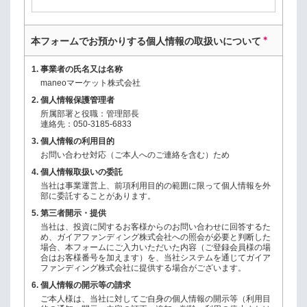
＊
本フォームでお預かりする個人情報の取扱いについて
1.
事業者の氏名又は名称
maneoマーケット株式会社
2.
個人情報保護管理者
所属部署と役職：管理部長
連絡先：050-3185-6833
3.
個人情報の利用目的
お問い合わせ対応（ご本人へのご連絡を含む）ため
4.
個人情報取扱いの委託
当社は事業運営上、前項利用目的の範囲に限って個人情報を外
部に委託することがあります。
5.
第三者開示・提供
当社は、投資に関するお客様からのお問い合わせに回答するた
め、ガイアファンディング株式会社への照会が必要と判断した
場合、本フォームにご入力いただいた内容（ご登録会員様の場
合はお客様番号を加えます）を、当社システムを通じてガイア
ファンディング株式会社に提供する場合がございます。
6.
個人情報の開示等の請求
ご本人様は、当社に対してご自身の個人情報の開示等（利用目